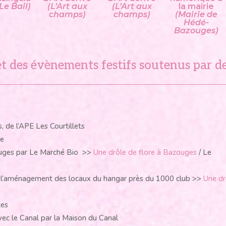
 Le Bail)
(L’Art aux
(L’Art aux
la mairie
champs)
champs)
(Mairie de
Hédé-
Bazouges)
et des évènements festifs soutenus par d
 de l’APE Les Courtillets
ge
uges par Le Marché Bio >>
Une drôle de flore à Bazouges
/ Le
ès l’aménagement des locaux du hangar près du 1000 club >>
Une dr
tes
vec le Canal par la Maison du Canal