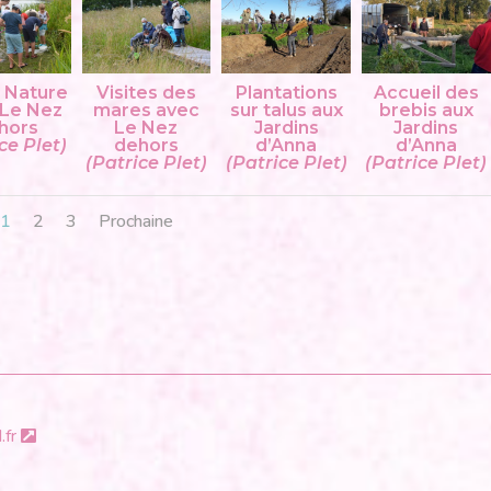
e Nature
Visites des
Plantations
Accueil des
 Le Nez
mares avec
sur talus aux
brebis aux
hors
Le Nez
Jardins
Jardins
ce Plet)
dehors
d’Anna
d’Anna
(Patrice Plet)
(Patrice Plet)
(Patrice Plet)
1
2
3
Prochaine
.fr