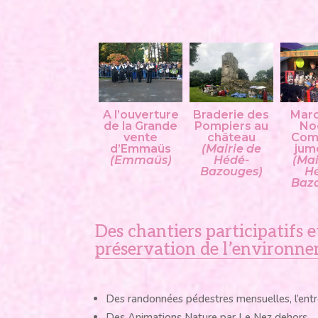
A l’ouverture
Braderie des
Mar
de la Grande
Pompiers au
No
vente
château
Com
d’Emmaüs
(Mairie de
jum
(Emmaüs)
Hédé-
(Mai
Bazouges)
H
Baz
Des chantiers participatifs e
préservation de l’environn
Des randonnées pédestres mensuelles, l’entr
Des Animations Nature par Le Nez dehors