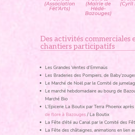
(Association
(Mairie de
(Cyril
Fêt’Arts)
Hédé-
Bazouges)
Des activités commerciales 
chantiers participatifs
Les Grandes Ventes d’Emmaüs
Les Braderies des Pompiers, de Baby’zouges,
Le Marché de Noël par le Comité de jumela
Le marché hebdomadaire au bourg de Bazo
Marché Bio
L’Epicerie La Boutix par Terra Phoenix apr
de flore à Bazouges
/ La Boutix
La Fête d’été au Canal par le Comité des Fê
La Fête des châtaignes, animations en lien a