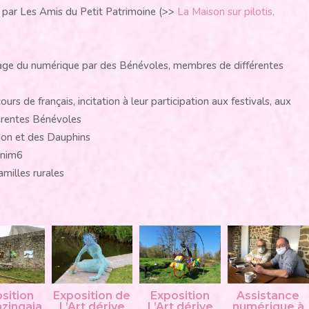
es par Les Amis du Petit Patrimoine (>>
La Maison sur pilotis,
’usage du numérique par des Bénévoles, membres de différentes
s de français, incitation à leur participation aux festivals, aux
férentes Bénévoles
nion et des Dauphins
Anim6
Familles rurales
sition
Exposition de
Exposition
Assistance
zingaia
L’Art dérive
L’Art dérive
numérique à