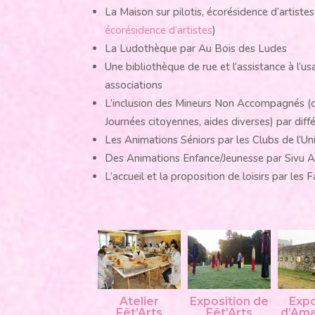
La Maison sur pilotis, écorésidence d’artist
écorésidence d’artistes
)
La Ludothèque par Au Bois des Ludes
Une bibliothèque de rue et l’assistance à l
associations
L’inclusion des Mineurs Non Accompagnés (cour
Journées citoyennes, aides diverses) par dif
Les Animations Séniors par les Clubs de l’U
Des Animations Enfance/Jeunesse par Sivu 
L’accueil et la proposition de loisirs par les 
Atelier
Exposition de
Expo
Fêt’Arts
Fêt’Arts
d’Ama