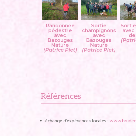
Randonnée
Sortie
Sorti
pédestre
champignons
avec
avec
avec
de
Bazouges
Bazouges
(Patri
Nature
Nature
(Patrice Plet)
(Patrice Plet)
Références
échange d’expériences locales :
www.bruded