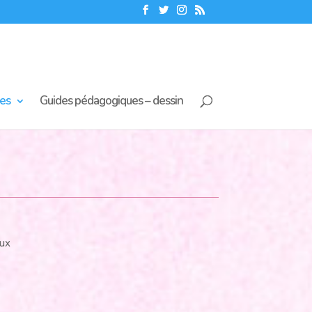
nes
Guides pédagogiques – dessin
eux