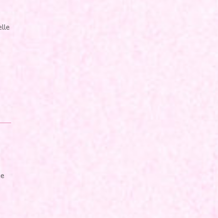
elle
ie