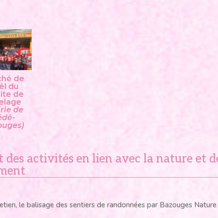
ché de
ël du
ite de
elage
rie de
édé-
ouges)
t des activités en lien avec la nature et d
ement
etien, le balisage des sentiers de randonnées par Bazouges Nature