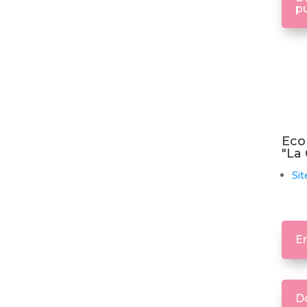
p
Eco
"La
Sit
En
Do