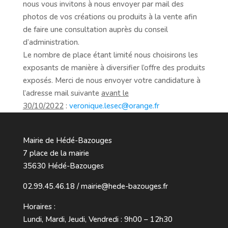
nous vous invitons à nous envoyer par mail des
photos de vos créations ou produits à la vente afin
de faire une consultation auprès du conseil
d’administration.
Le nombre de place étant limité nous choisirons les
exposants de manière à diversifier l’offre des produits
exposés. Merci de nous envoyer votre candidature à
l’adresse mail suivante
avant le
30/10/2022
:
veronique.lesec@orange.fr
Mairie de Hédé-Bazouges
7 place de la mairie
35630 Hédé-Bazouges
02.99.45.46.18 / mairie@hede-bazouges.fr
Horaires :
Lundi, Mardi, Jeudi, Vendredi : 9h00 – 12h30