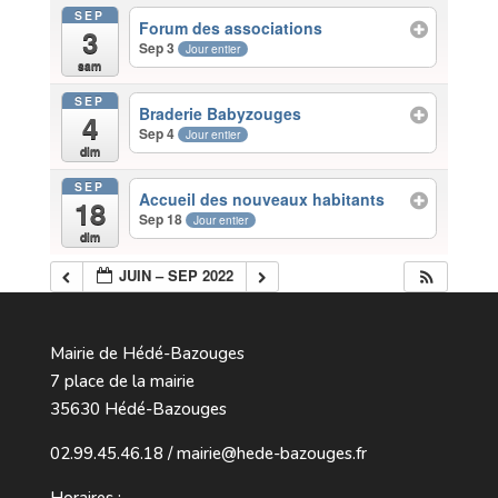
SEP
Forum des associations
3
Sep 3
Jour entier
sam
SEP
Braderie Babyzouges
4
Sep 4
Jour entier
dim
SEP
Accueil des nouveaux habitants
18
Sep 18
Jour entier
dim
JUIN – SEP 2022
Mairie de Hédé-Bazouges
7 place de la mairie
35630 Hédé-Bazouges
02.99.45.46.18 / mairie@hede-bazouges.fr