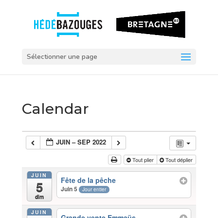
Sélectionner une page
Calendar
JUIN – SEP 2022
Tout plier
Tout déplier
JUIN
Fête de la pêche
5
Juin 5
Jour entier
dim
JUIN
Grande vente Emmaüs