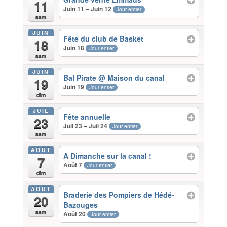
11
Juin 11 – Juin 12
Jour entier
sam
JUIN
Fête du club de Basket
18
Juin 18
Jour entier
sam
JUIN
Bal Pirate
@ Maison du canal
19
Juin 19
Jour entier
dim
JUIL
Fête annuelle
23
Juil 23 – Juil 24
Jour entier
sam
AOÛT
A Dimanche sur la canal !
7
Août 7
Jour entier
dim
AOÛT
Braderie des Pompiers de Hédé-
20
Bazouges
sam
Août 20
Jour entier