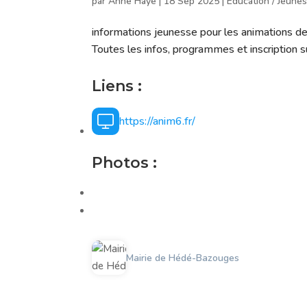
par
Anne Hayé
|
18 Sep 2025
|
Éducation / Jeune
informations jeunesse pour les animations 
Toutes les infos, programmes et inscription s
Liens :
https://anim6.fr/
Photos :
Mairie de Hédé-Bazouges