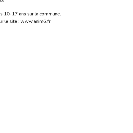
sse
des 10-17 ans sur la commune.
ur le site : www.anim6.fr