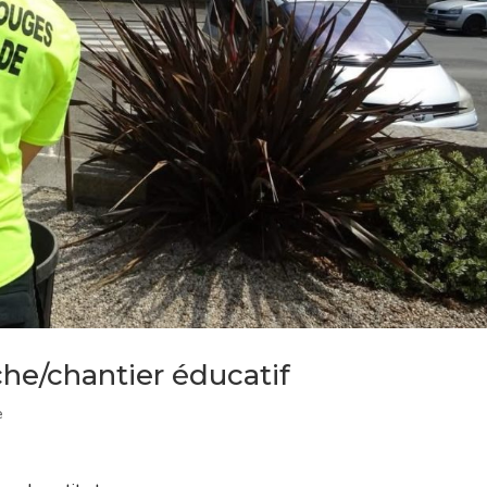
che/chantier éducatif
e